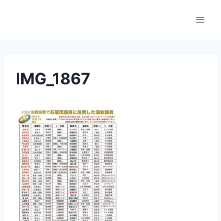
内
容
を
ス
キ
ッ
IMG_1867
プ