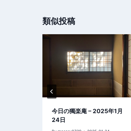
ビ
類似投稿
ゲ
ー
シ
ョ
ン
5年2月1
今日の獨楽庵 – 2025年1月
24日