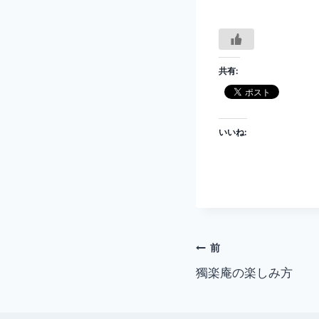
共有:
いいね:
投
前
獨楽庵の楽しみ方
稿
ナ