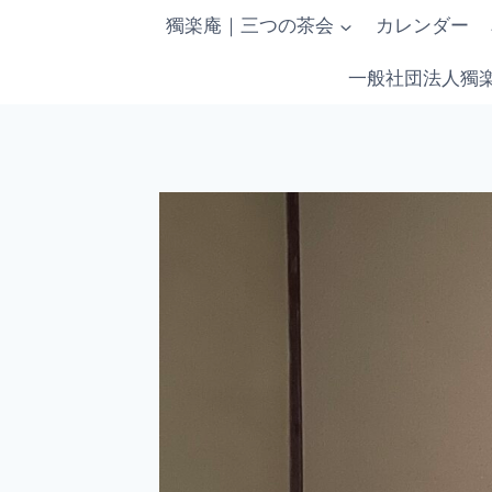
内
獨楽庵｜三つの茶会
カレンダー
容
を
一般社団法人獨
ス
キ
ッ
プ