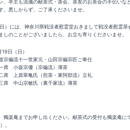
ン、亭主も流儀の献茶式・茶会、茶友のお茶会の手伝いな
す。悪しからず、ご了承くださいませ。
日（日）には、神奈川県戦没者慰霊堂おきまして戦没者慰霊茶
ましのことがございましたら、お立ち寄りくださいませ。
月19日（日）
徧流十一世家元・山田宗徧宗匠ご奉仕
 小坂宗優（宗徧流）薄茶
翠亀氏（煎茶・東阿部流）立礼
山宗敏氏（裏千家流）薄茶
、獨楽庵までお申し出ください。献茶式の受付も獨楽庵に
名）。