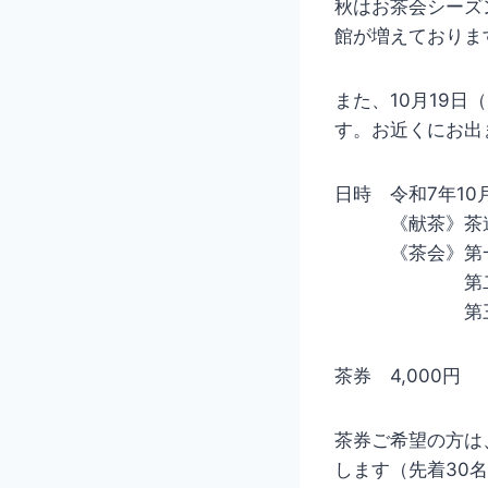
秋はお茶会シーズ
館が増えておりま
また、10月19
す。お近くにお出
日時 令和7年10
《献茶》茶道宗
《茶会》第一席
第二席 上原
第三席 中
茶券 4,000円
茶券ご希望の方は
します（先着30