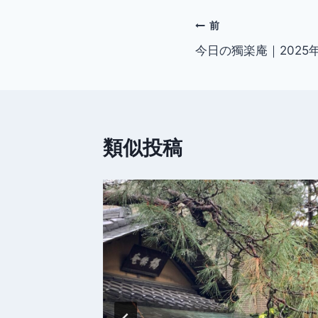
投
前
今日の獨楽庵｜2025
稿
ナ
ビ
類似投稿
ゲ
ー
シ
ョ
ン