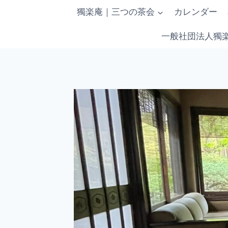
内
獨楽庵｜三つの茶会
カレンダー
容
を
一般社団法人獨
ス
キ
ッ
プ