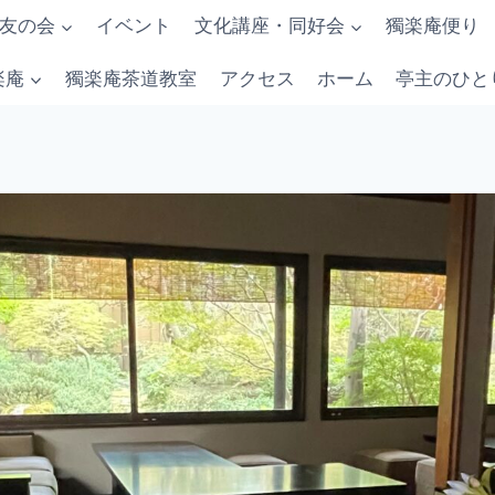
友の会
イベント
文化講座・同好会
獨楽庵便り
楽庵
獨楽庵茶道教室
アクセス
ホーム
亭主のひと