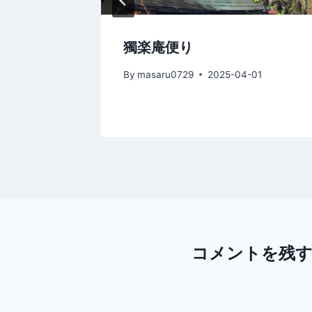
事終了し
獨楽庵便り
By
masaru0729
2025-04-01
22
コメントを残