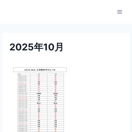
内
容
を
ス
キ
ッ
2025年10月
プ