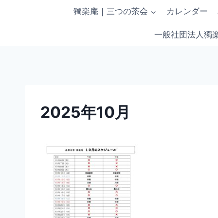
内
獨楽庵｜三つの茶会
カレンダー
容
を
一般社団法人獨
ス
キ
ッ
プ
2025年10月