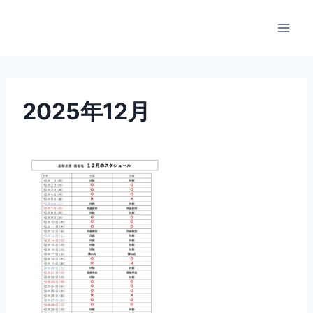
内
容
を
ス
キ
ッ
2025年12月
プ