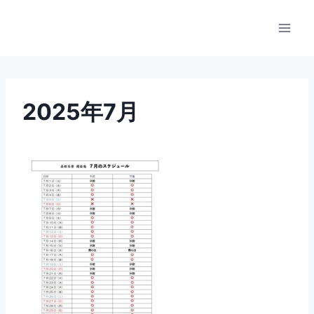
内
容
を
ス
キ
ッ
2025年7月
プ