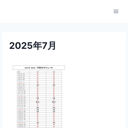
内
容
を
ス
キ
ッ
2025年7月
プ