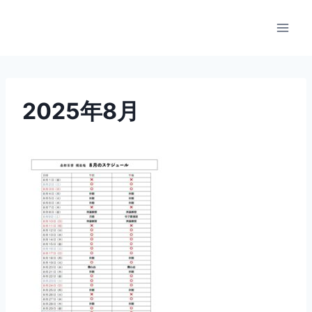
内
容
を
ス
キ
ッ
2025年8月
プ