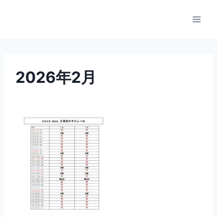
内
容
を
ス
キ
ッ
2026年2月
プ