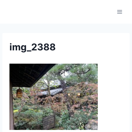
内
容
を
ス
キ
ッ
img_2388
プ