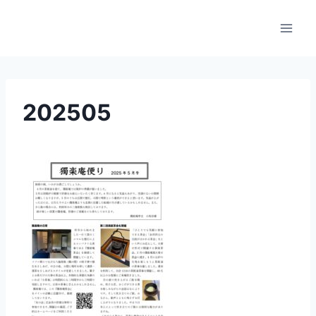
内
容
を
ス
キ
ッ
202505
プ