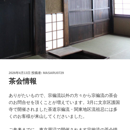
投
2026年4月13日
投稿者:
MASARU0729
稿
茶会情報
日:
ありがたいもので、宗徧流以外の方々から宗徧流の茶会
のお問合せを頂くことが増えています。3月に文京区護国
寺で開催されました茶道宗徧流・関東地区流祖忌には多
くのお客様が来山してくださいました。
ご参考までに、東京周辺で開催されます宗徧流の茶会情