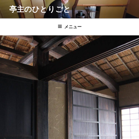
コ
亭主のひとりごと
ン
テ
ン
メニュー
ツ
へ
ス
キ
ッ
プ