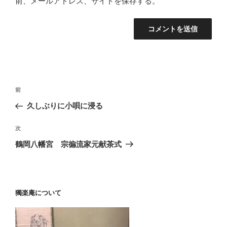
前、メールアドレス、サイトを保存する。
投
前
前
稿
の
久しぶりに小唄に浸る
ナ
投
ビ
稿
次
次
ゲ
の
鶴岡八幡宮 宗徧流家元献茶式
投
ー
稿
シ
ョ
獨楽庵について
ン