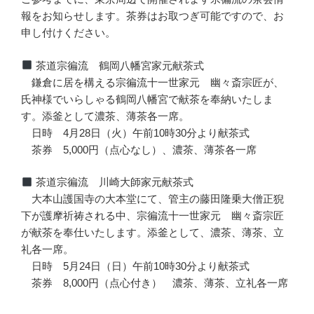
報をお知らせします。茶券はお取つぎ可能ですので、お
申し付けください。
茶道宗徧流 鶴岡八幡宮家元献茶式
鎌倉に居を構える宗徧流十一世家元 幽々斎宗匠が、
氏神様でいらしゃる鶴岡八幡宮で献茶を奉納いたしま
す。添釜として濃茶、薄茶各一席。
日時 4月28日（火）午前10時30分より献茶式
茶券 5,000円（点心なし）、濃茶、薄茶各一席
茶道宗徧流 川崎大師家元献茶式
大本山護国寺の大本堂にて、管主の藤田隆乗大僧正猊
下が護摩祈祷される中、宗徧流十一世家元 幽々斎宗匠
が献茶を奉仕いたします。添釜として、濃茶、薄茶、立
礼各一席。
日時 5月24日（日）午前10時30分より献茶式
茶券 8,000円（点心付き） 濃茶、薄茶、立礼各一席