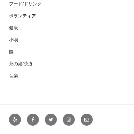
フード/ドリンク
ボランティア
健康
小唄
能
茶の湯/茶道
音楽
Yelp
Facebook
Twitter
Instagram
メ
ー
ル