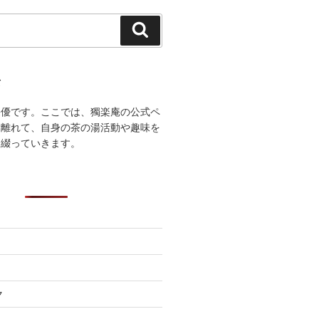
検
索
て
宗優です。ここでは、獨楽庵の公式ペ
し離れて、自身の茶の湯活動や趣味を
に綴っていきます。
ク