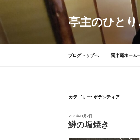
コ
ン
テ
亭主のひとり
ン
ツ
へ
ス
ブログトップへ
獨楽庵ホーム
キ
ッ
プ
カテゴリー:
ボランティア
投
2025年11月2日
稿
鱒の塩焼き
日: