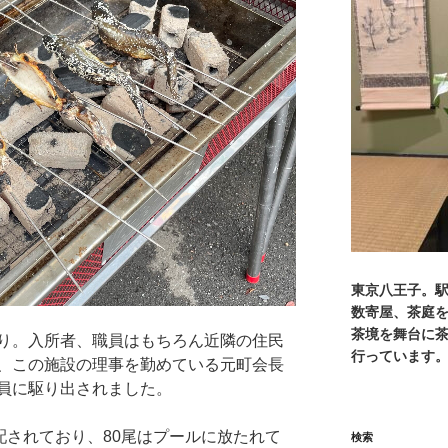
東京八王子。
数寄屋、茶庭
茶境を舞台に
り。入所者、職員はもちろん近隣の住民
行っています
、この施設の理事を勤めている元町会長
員に駆り出されました。
配されており、80尾はプールに放たれて
検索