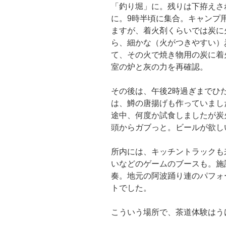
「釣り堀」に。残りは下拵えさ
に。9時半頃に集合。キャンプ
ますが、着火剤くらいでは炭に
ら、細かな（火がつきやすい）
て、その火で焼き物用の炭に着
室の炉と灰の力を再確認。
その後は、午後2時過ぎまでひ
は、鱒の唐揚げも作っていまし
途中、何度か試食しましたが炭
頭からガブっと。ビールが欲し
所内には、キッチントラックも
いなどのゲームのブースも。施
奏。地元の阿波踊り連のパフォ
トでした。
こういう場所で、茶道体験はう