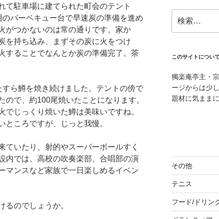
れて駐車場に建てられた町会のテント
検
用のバーベキュー台で早速炭の準備を進め
索:
火がつかないのは常の通りです。家か
炭を持ち込み、まずその炭に火をつけ
火することでなんとか炭の準備完了。茶
このサイトについ
獨楽庵亭主・
ージからは少
たすら鱒を焼き続けました。テントの傍で
題材に気まま
たので、約100尾焼いたことになります。
火でじっくり焼いた鱒は美味いですね。
いところですが、じっと我慢。
来ていたり、射的やスーパーボールすく
設内では、高校の吹奏楽部、合唱部の演
その他
ーマンスなど家族で一日楽しめるイベン
テニス
フード/ドリン
けるのでしょうか。