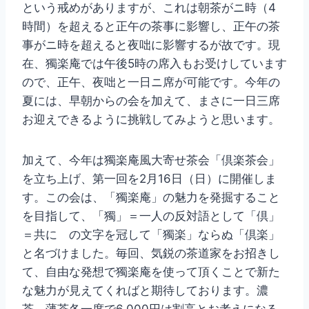
という戒めがありますが、これは朝茶がニ時（4
時間）を超えると正午の茶事に影響し、正午の茶
事がニ時を超えると夜咄に影響するが故です。現
在、獨楽庵では午後5時の席入もお受けしています
ので、正午、夜咄と一日ニ席が可能です。今年の
夏には、早朝からの会を加えて、まさに一日三席
お迎えできるように挑戦してみようと思います。
加えて、今年は獨楽庵風大寄せ茶会「倶楽茶会」
を立ち上げ、第一回を2月16日（日）に開催しま
す。この会は、「獨楽庵」の魅力を発掘すること
を目指して、「獨」＝一人の反対語として「倶」
＝共に の文字を冠して「獨楽」ならぬ「倶楽」
と名づけました。毎回、気鋭の茶道家をお招きし
て、自由な発想で獨楽庵を使って頂くことで新た
な魅力が見えてくればと期待しております。濃