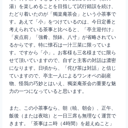
湯）を楽しめることを目指して試行錯誤を続け、
たどり着いたのが「獨楽庵茶会」という小茶事で
す。あえて「小」をつけているのは、今日定番と
考えられている茶事と比べると、「亭主迎付け」
「炭点前」「強肴、預鉢、八寸」が省略されてい
るからです。特に懐石は一汁三菜に限っていま
す。ですから「小」。お客様も三名様までに限ら
せて頂いていますので、自ずと主客の対話は濃密
になります。日頃から、「侘び茶は対話」と信じ
ていますので、亭主一人によるワンオペの副産
物、怪我の巧妙とはいえ、獨楽庵茶会の重要な魅
力の一つになっていると思います。
また、この小茶事なら、朝（暁、朝会）、正午、
飯後（または夜咄）と一日三席も無理なく運営で
きます。「茶事はニ時（4時間）を超えぬこと」