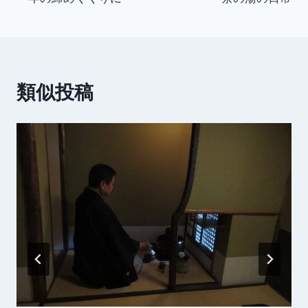
稿
ナ
ビ
類似投稿
ゲ
ー
シ
ョ
ン