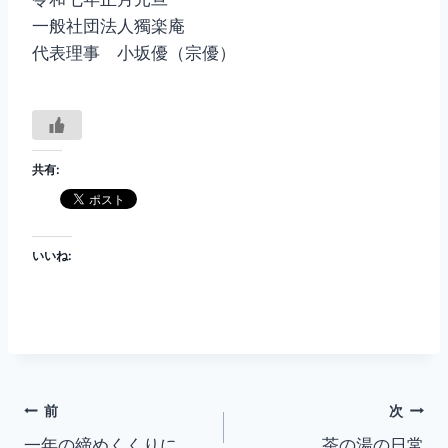
一般社団法人獨楽庵
代表理事 小坂優（宗優）
共有:
いいね:
投
前
次
一年の締めくくりに
茶の湯の日常