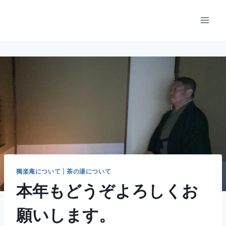
内
容
を
ス
キ
ッ
プ
獨楽庵について
|
茶の湯について
本年もどうぞよろしくお
願いします。