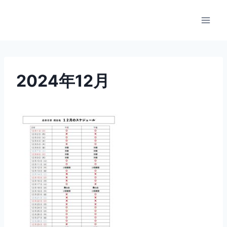
内
容
を
ス
キ
ッ
2024年12月
プ