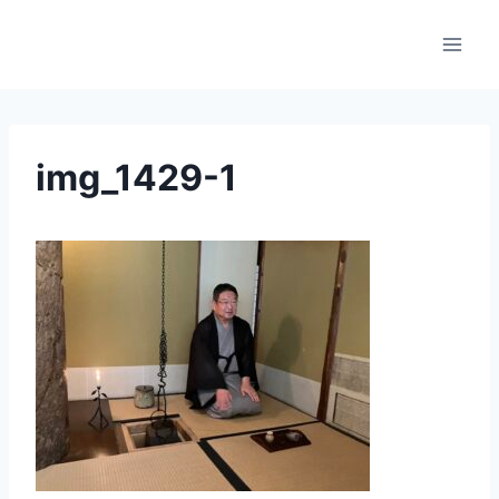
内
容
を
ス
キ
ッ
img_1429-1
プ