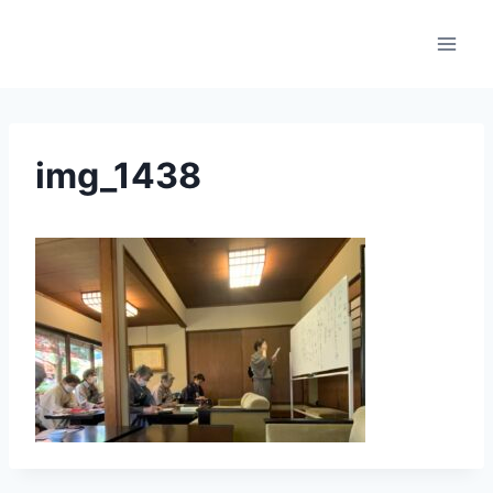
内
容
を
ス
キ
ッ
img_1438
プ