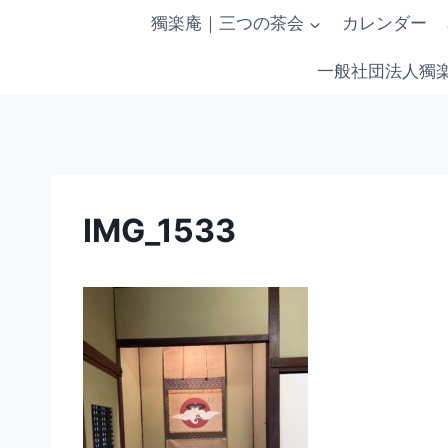
内
獨楽庵｜三つの茶会
カレンダー
容
を
一般社団法人獨
ス
キ
ッ
プ
IMG_1533