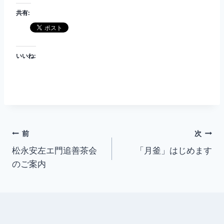
共有:
いいね:
投
前
次
松永安左エ門追善茶会
「月釜」はじめます
稿
のご案内
ナ
ビ
ゲ