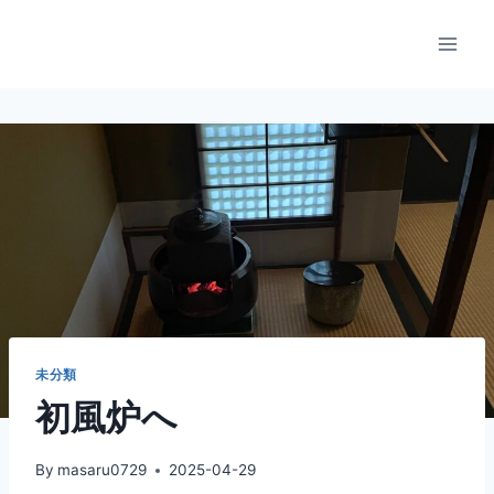
内
容
を
ス
キ
ッ
プ
未分類
初風炉へ
By
masaru0729
2025-04-29