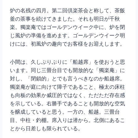
炉の名残の四月。第二回倶楽茶会と称して、茶飯
釜の茶事を続けてきました。それも明日が千秋
楽。獨楽庵ではゴールデンウイーク中に、炉を閉
じ風炉の準備を進めます。ゴールデンウイーク明
けには、初風炉の趣向でお客様をお迎えします。
小間は、久しぶりぶりに「船越席」を使おうと思
います。同じ三畳台目でも開放的な「獨楽庵」に
対し、「閉鎖的」とでも言うべきなのか船越席。
獨楽庵が庭に向けて障子であること、極太の床柱
も向板の効果か威圧的ではなく、ただただ存在感
を示している。右勝手であることも開放的な空気
を醸成していると思う。一方の、船越。三畳台
目、中柱・釣棚。席入りは潜から。北側にあるこ
とから日差しも限られている。