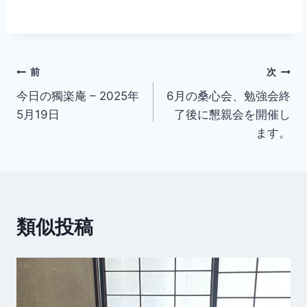
投
前
次
今日の獨楽庵 – 2025年
6月の桑心会、勉強会終
稿
5月19日
了後に懇親会を開催し
ナ
ます。
ビ
ゲ
ー
類似投稿
シ
ョ
ン