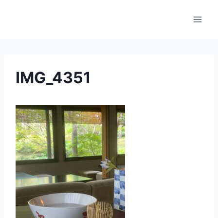
内
容
を
ス
キ
ッ
IMG_4351
プ