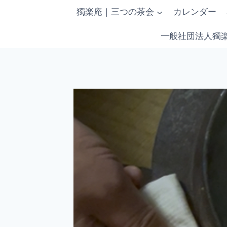
内
獨楽庵｜三つの茶会
カレンダー
容
を
一般社団法人獨
ス
キ
ッ
プ