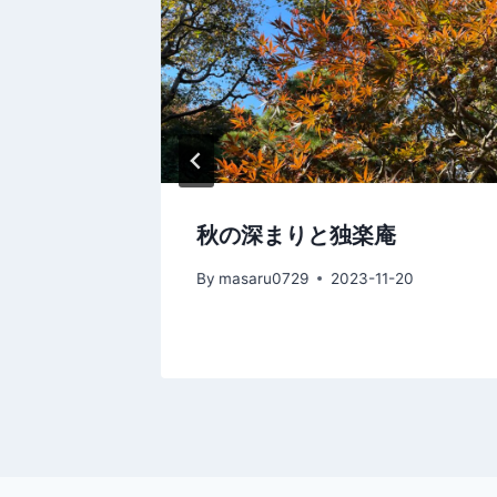
ョ
ン
期申し込
秋の深まりと独楽庵
By
masaru0729
2023-11-20
22