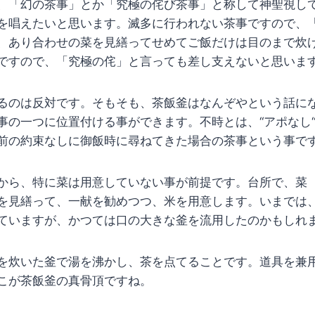
、「幻の茶事」とか「究極の侘び茶事」と称して神聖視し
を唱えたいと思います。滅多に行われない茶事ですので、
、あり合わせの菜を見繕ってせめてご飯だけは目のまで炊
ですので、「究極の侘」と言っても差し支えないと思いま
るのは反対です。そもそも、茶飯釜はなんぞやという話に
事の一つに位置付ける事ができます。不時とは、“アポなし
前の約束なしに御飯時に尋ねてきた場合の茶事という事で
から、特に菜は用意していない事が前提です。台所で、菜
を見繕って、一献を勧めつつ、米を用意します。いまでは
ていますが、かつては口の大きな釜を流用したのかもしれ
を炊いた釜で湯を沸かし、茶を点てることです。道具を兼
こが茶飯釜の真骨頂ですね。