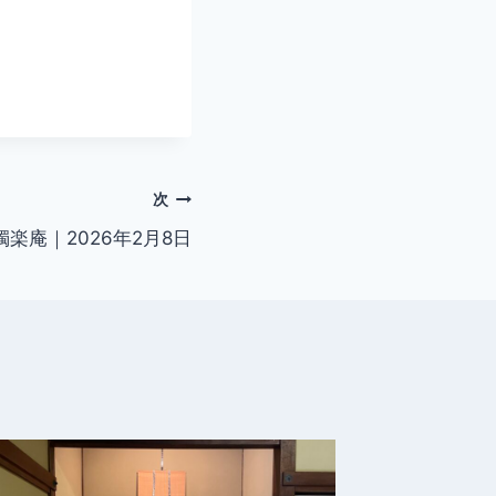
次
楽庵｜2026年2月8日
茶事同