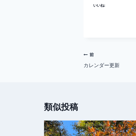
いいね:
投
前
カレンダー更新
稿
ナ
ビ
類似投稿
ゲ
ー
シ