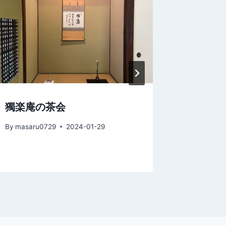
開始し
By
masaru
獨楽庵の茶会
By
masaru0729
2024-01-29