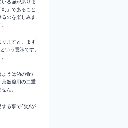
ている節がありま
「幻」であること
けるのを楽しみま
す。
なりますと、まず
“という意味です。
す。
（ようは酒の肴）
、茶飯釜用の二重
ません。
用する事で侘びが