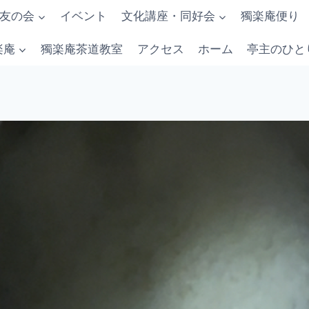
友の会
イベント
文化講座・同好会
獨楽庵便り
楽庵
獨楽庵茶道教室
アクセス
ホーム
亭主のひと