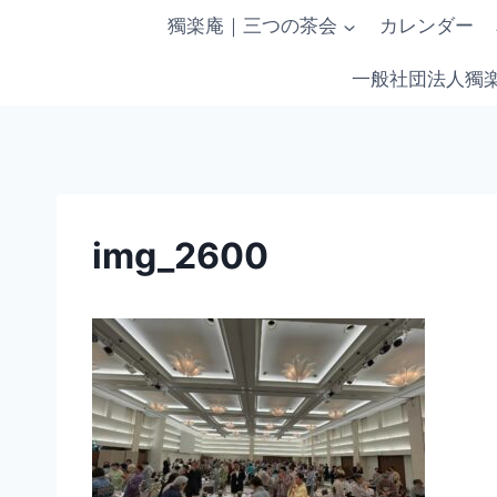
内
獨楽庵｜三つの茶会
カレンダー
容
を
一般社団法人獨
ス
キ
ッ
プ
img_2600