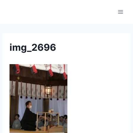
内
容
を
ス
キ
ッ
img_2696
プ