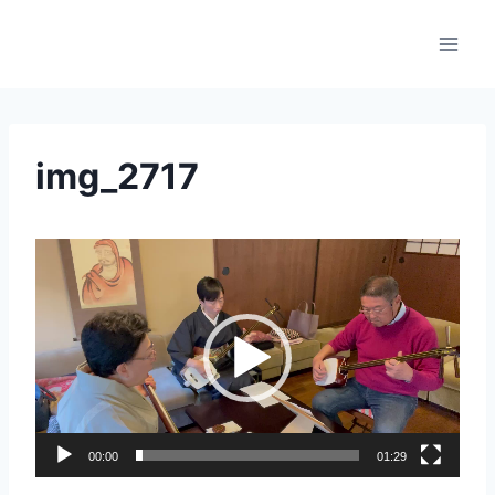
内
容
を
ス
キ
ッ
img_2717
プ
動
画
プ
レ
ー
ヤ
ー
00:00
01:29