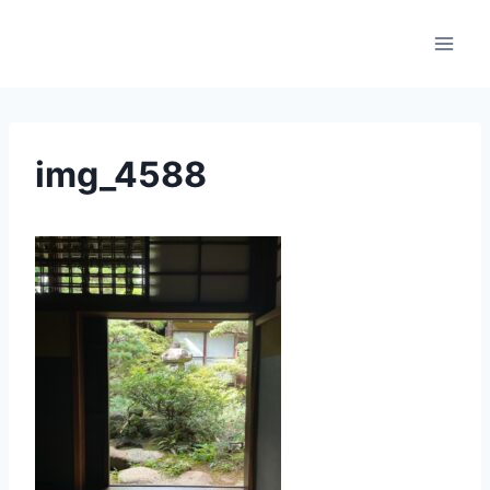
内
容
を
ス
キ
ッ
img_4588
プ