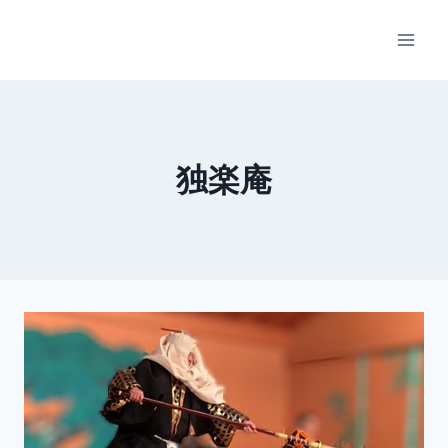
内
容
を
ス
キ
ッ
独楽庵
プ