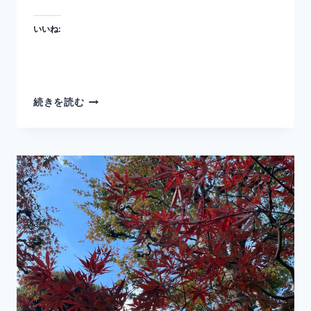
いいね:
新
続きを読む
年
の
予
定、
新
春
茶
会