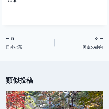
いいね:
投
前
次
日常の茶
師走の趣向
稿
ナ
ビ
類似投稿
ゲ
ー
シ