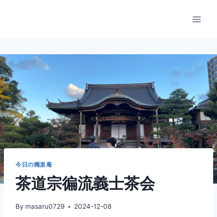
内
容
を
ス
キ
ッ
プ
今日の獨楽庵
茶道宗徧流義士茶会
By
masaru0729
2024-12-08