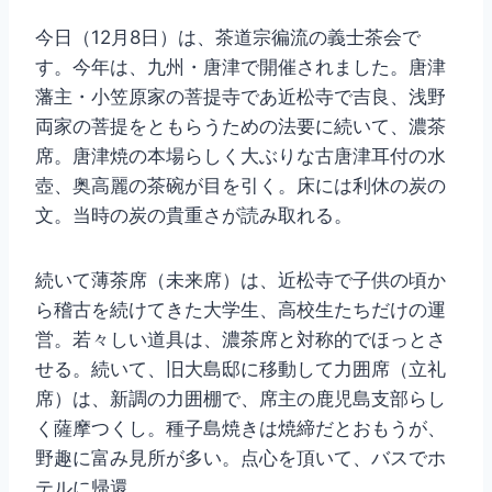
今日（12月8日）は、茶道宗徧流の義士茶会で
す。今年は、九州・唐津で開催されました。唐津
藩主・小笠原家の菩提寺であ近松寺で吉良、浅野
両家の菩提をともらうための法要に続いて、濃茶
席。唐津焼の本場らしく大ぶりな古唐津耳付の水
壺、奥高麗の茶碗が目を引く。床には利休の炭の
文。当時の炭の貴重さが読み取れる。
続いて薄茶席（未来席）は、近松寺で子供の頃か
ら稽古を続けてきた大学生、高校生たちだけの運
営。若々しい道具は、濃茶席と対称的でほっとさ
せる。続いて、旧大島邸に移動して力囲席（立礼
席）は、新調の力囲棚で、席主の鹿児島支部らし
く薩摩つくし。種子島焼きは焼締だとおもうが、
野趣に富み見所が多い。点心を頂いて、バスでホ
テルに帰還。