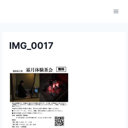
内
容
を
ス
キ
ッ
IMG_0017
プ