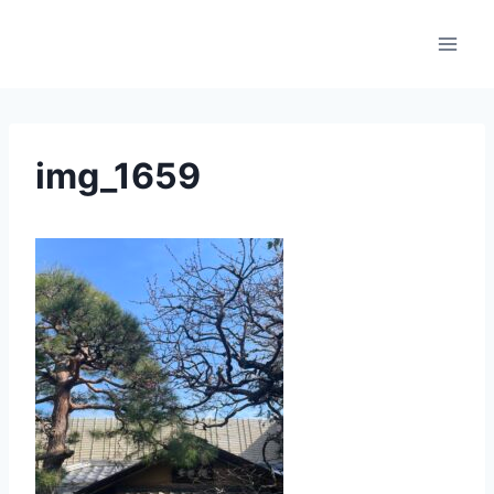
内
容
を
ス
キ
ッ
img_1659
プ