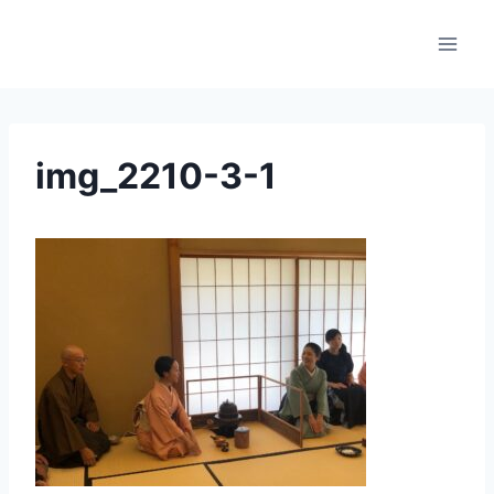
内
容
を
ス
キ
ッ
img_2210-3-1
プ