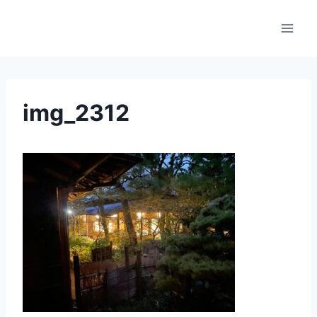
内
容
を
ス
キ
ッ
img_2312
プ