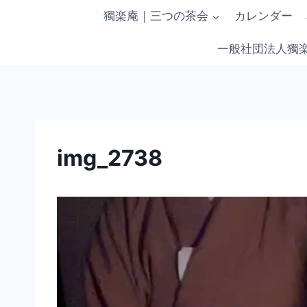
内
獨楽庵｜三つの茶会
カレンダー
容
を
一般社団法人獨
ス
キ
ッ
プ
img_2738
動
画
プ
レ
ー
ヤ