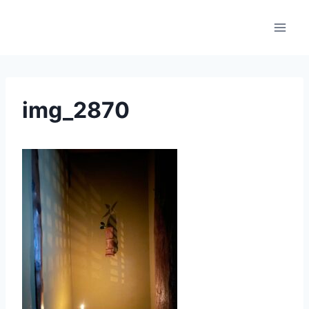
内
容
を
ス
キ
ッ
img_2870
プ