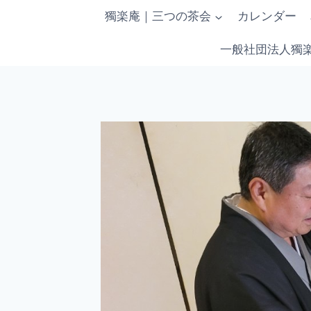
内
獨楽庵｜三つの茶会
カレンダー
容
を
一般社団法人獨
ス
キ
ッ
プ