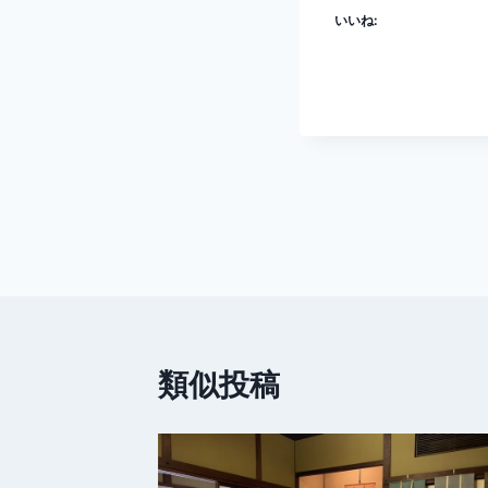
いいね:
投
稿
ナ
ビ
類似投稿
ゲ
ー
シ