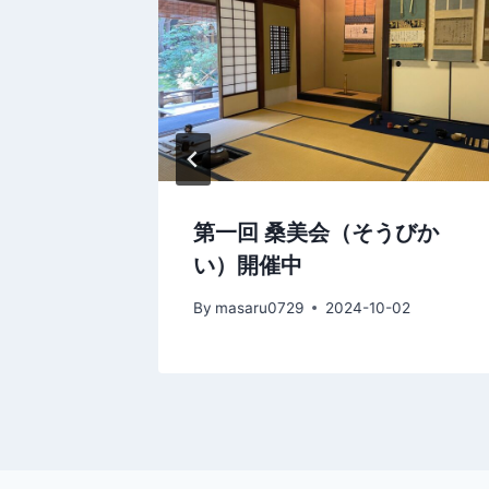
ョ
ン
第一回 桑美会（そうびか
い）開催中
30
By
masaru0729
2024-10-02