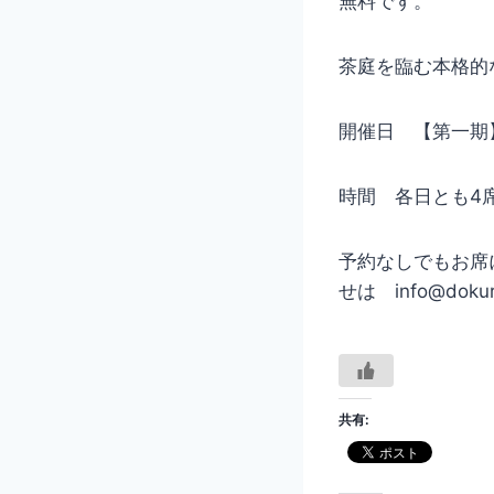
無料です。
茶庭を臨む本格的
開催日 【第一期】
時間 各日とも4席
予約なしでもお席
せは info@doku
共有: