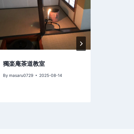
獨楽庵茶道教室
雉も鳴
By
masaru0729
2025-08-14
By
masaru