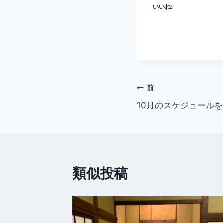
いいね:
投
前
10月のスケジュール
稿
ナ
ビ
類似投稿
ゲ
ー
シ