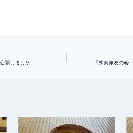
を公開しました
「獨楽庵友の会