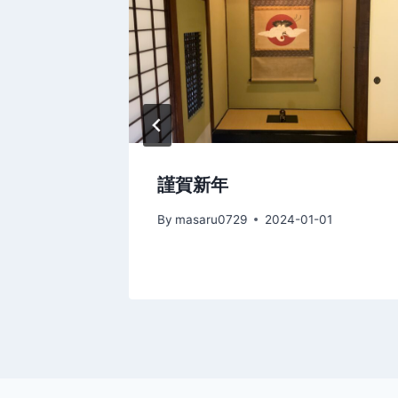
ョ
ン
5年3月2
謹賀新年
By
masaru0729
2024-01-01
02