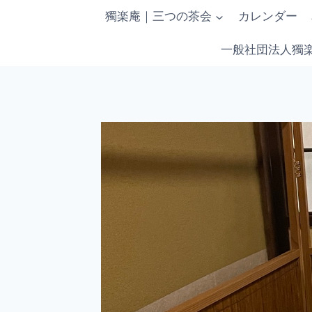
内
獨楽庵｜三つの茶会
カレンダー
容
を
一般社団法人獨
ス
キ
ッ
プ