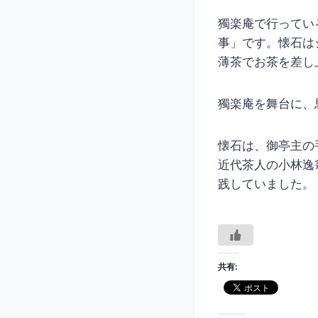
獨楽庵で行ってい
事」です。懐石は
薄茶でお茶を差し
獨楽庵を舞台に、
懐石は、御亭主の
近代茶人の小林逸
践していました。
共有: