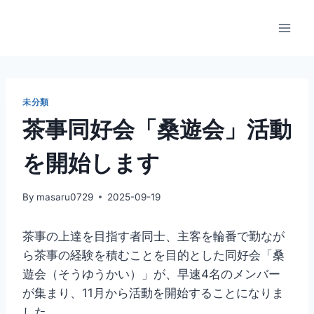
内
容
を
ス
キ
ッ
未分類
プ
茶事同好会「桑遊会」活動
を開始します
By
masaru0729
2025-09-19
茶事の上達を目指す者同士、主客を輪番で勤なが
ら茶事の経験を積むことを目的とした同好会「桑
遊会（そうゆうかい）」が、早速4名のメンバー
が集まり、11月から活動を開始することになりま
した。