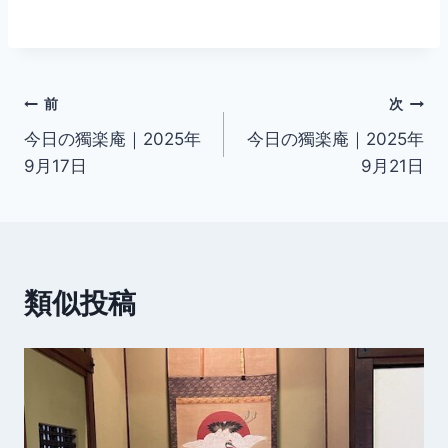
投
前
次
今日の獨楽庵｜2025年
今日の獨楽庵｜2025年
稿
9月17日
9月21日
ナ
ビ
ゲ
類似投稿
ー
シ
ョ
ン