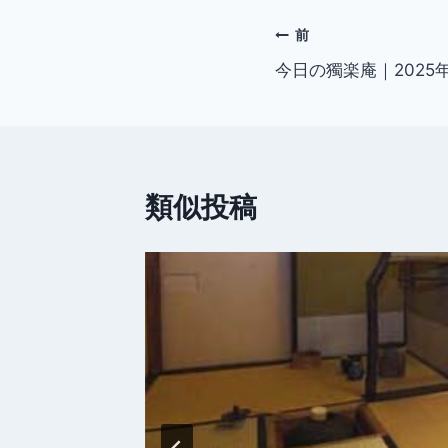
投
前
今日の獨楽庵｜2025年
稿
ナ
ビ
類似投稿
ゲ
ー
シ
ョ
ン