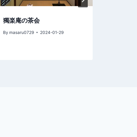
獨楽庵の茶会
達磨忌
By
masaru0729
2024-01-29
By
masaru