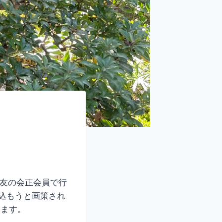
庵友の会正会員で行
り込もうと画策され
います。