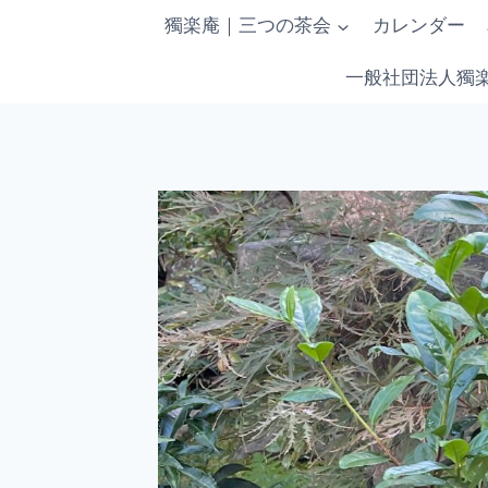
内
獨楽庵｜三つの茶会
カレンダー
容
を
一般社団法人獨
ス
キ
ッ
プ