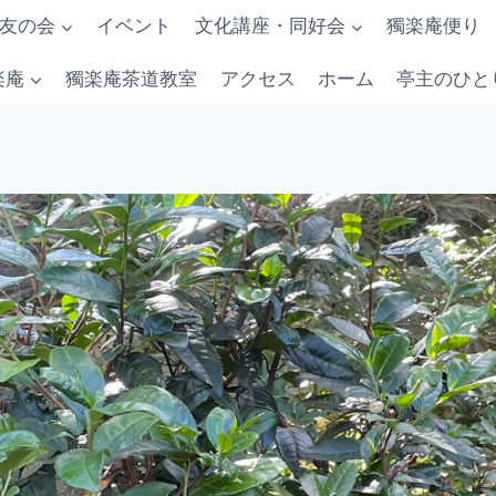
友の会
イベント
文化講座・同好会
獨楽庵便り
楽庵
獨楽庵茶道教室
アクセス
ホーム
亭主のひと