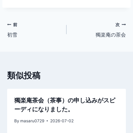
投
前
次
初雪
獨楽庵の茶会
稿
ナ
ビ
類似投稿
ゲ
ー
シ
獨楽庵茶会（茶事）の申し込みがスピ
ーディになりました。
ョ
By
masaru0729
2026-07-02
ン