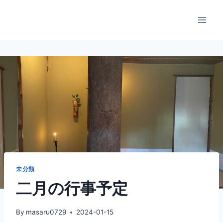
内
容
を
ス
キ
ッ
プ
未分類
二月の行事予定
By
masaru0729
2024-01-15