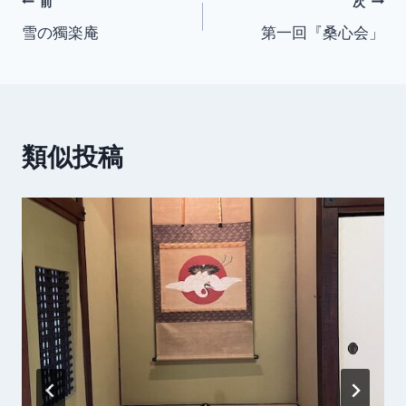
投
前
次
雪の獨楽庵
第一回『桑心会」
稿
ナ
ビ
類似投稿
ゲ
ー
シ
ョ
ン