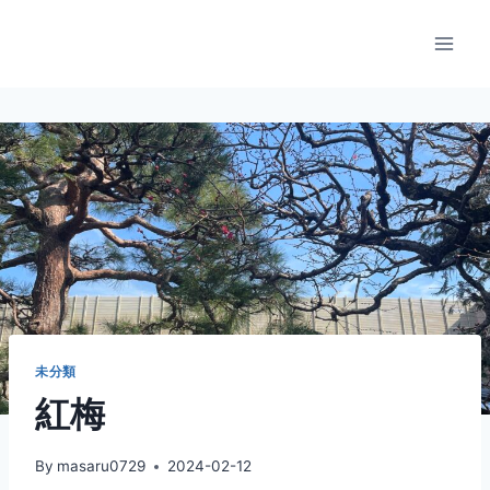
内
容
を
ス
キ
ッ
プ
未分類
紅梅
By
masaru0729
2024-02-12