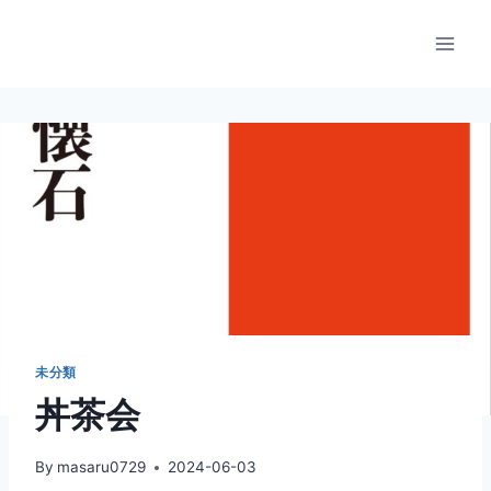
内
容
を
ス
キ
ッ
プ
未分類
丼茶会
By
masaru0729
2024-06-03