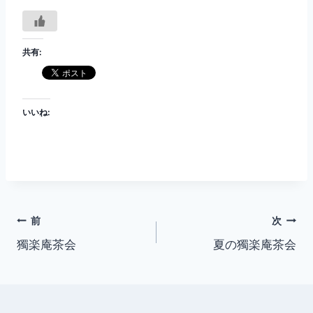
共有:
いいね:
投
前
次
獨楽庵茶会
夏の獨楽庵茶会
稿
ナ
ビ