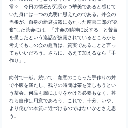
常々、今日の懐石が冗長かつ華美であると感じて
いた身には一つの光明に思えたのである。丼会の
当番が、自身の新席披露にあたった南喜三郎の“発
奮“した茶会には、「丼会の精神に反する」と苦言
を呈したという逸話が披露されているところから
考えてもこの会の趣旨は、質実であることと言っ
てもいいだろう。さらに、あえて加えるなら「手
作り」。
向付で一献。続いて、創意のこもった手作りの丼
で小腹を満たし、残りの時間は茶を楽しもうとい
う茶会。何品も腕によりをかける必要もなく、丼
なら自作は用意であろう。これで、十分。いや、
より侘びの本質に近づけるのではないかとさえ思
う。