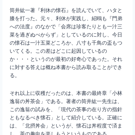
筒井紘一著『利休の懐石』を読んでいて、ハタと
膝を打った。元々、利休が実践し、紹鴎も『門弟
への法度』のなかで「会席は珍客たりとも一汁三
菜を過ぎぬべからず」としているのに対し、今日
の懐石は一汁五菜どころか、八寸も千鳥の盃もつ
いてくる。この差はどこに起因しているの
か・・・というのが最初の好奇心であった。それ
に対する答えは概ね本書から読み取ることができ
る。
それ以上に収穫だったのは、本書の最終章「小林
逸翁の丼茶会」である。著者の筒井紘一先生は、
この逸翁の試みを、「現代の茶事の在り方の指針
ともなるべき懐石」として紹介している。正確に
は、「北摂丼会」というが、懐石は丼程度で済ま
し、茶の趣向を楽しもうというものである。