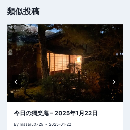
類似投稿
ゲ
ー
シ
ョ
ン
今日の獨楽庵 – 2025年1月22日
By
masaru0729
2025-01-22