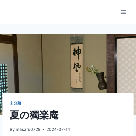
内
容
を
ス
キ
ッ
プ
未分類
夏の獨楽庵
By
masaru0729
2024-07-14