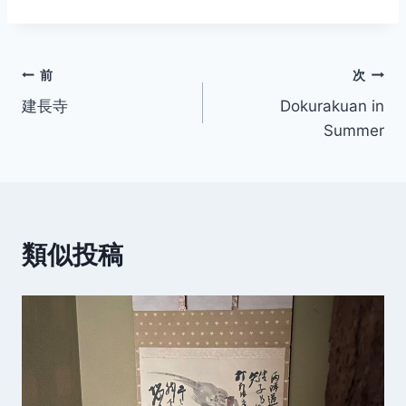
投
前
次
建長寺
Dokurakuan in
稿
Summer
ナ
ビ
ゲ
類似投稿
ー
シ
ョ
ン