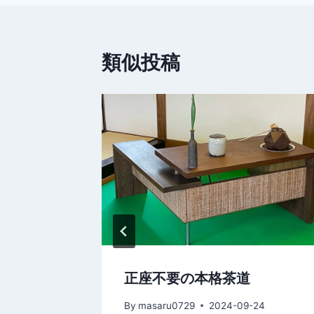
ナ
ビ
類似投稿
ゲ
ー
シ
ョ
ン
5年10月
正座不要の本格茶道
By
masaru0729
2024-09-24