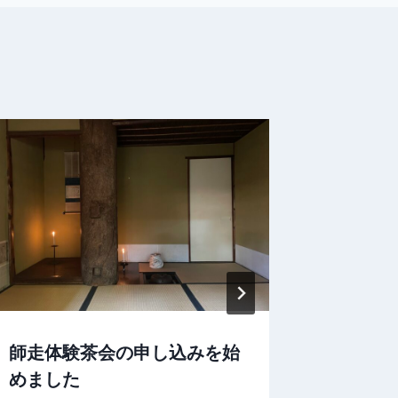
師走体験茶会の申し込みを始
茶室の
めました
By
masaru