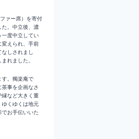
ソファー席）を寄付
した。中立後、濃
う一度中立してい
に変えられ、手前
てなしされまし
しまれました。
ます。獨楽庵で
に茶事を企画なさ
炉縁など大きく重
、ゆくゆくは地元
影でお手伝いいた