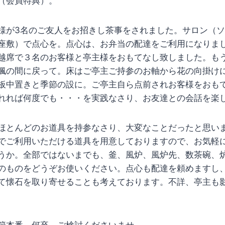
（会員特典）。
様が3名のご友人をお招きし茶事をされました。サロン（
座敷）で点心を。点心は、お弁当の配達をご利用になりま
越席で３名のお客様と亭主様をおもてなし致しました。も
楓の間に戻って。床はご亭主ご持参のお軸から花の向掛け
板中置きと季節の設に。ご亭主自ら点前されお客様をおも
れれば何度でも・・・を実践なさり、お友達との会話を楽
ほとんどのお道具を持参なさり、大変なことだったと思い
でご利用いただける道具を用意しておりますので、お気軽
うか。全部ではないまでも、釜、風炉、風炉先、数茶碗、
のものをどうぞお使いください。点心も配達を頼めますし
て懐石を取り寄せることも考えております。不詳、亭主も
節本番。何卒、ご検討くださいませ。