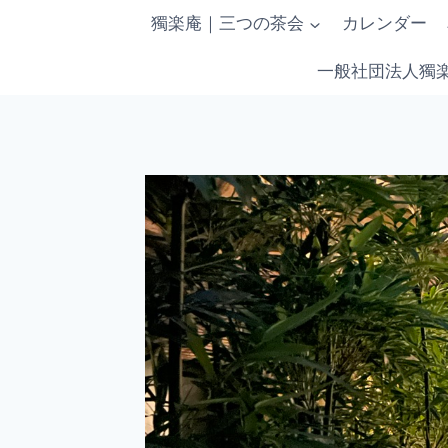
内
獨楽庵｜三つの茶会
カレンダー
容
を
一般社団法人獨
ス
キ
ッ
プ