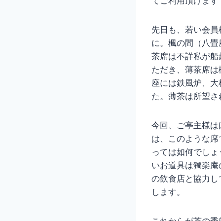
てご利用頂けます
先日も、若い会員
に。楓の間（八畳
茶席は不詳私が船
ただき、薄茶席は
座には鉄風炉、大
た。薄茶は所望さ
今回、ご亭主様は
は、このような席
っては如何でしょ
いお道具は獨楽庵
の飲食店と協力し
します。
これからが茶の季