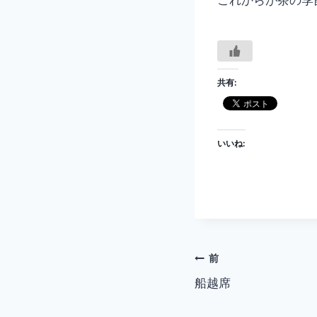
共有:
いいね:
投
前
船越席
稿