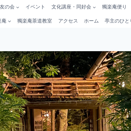
友の会
イベント
文化講座・同好会
獨楽庵便り
楽庵
獨楽庵茶道教室
アクセス
ホーム
亭主のひと