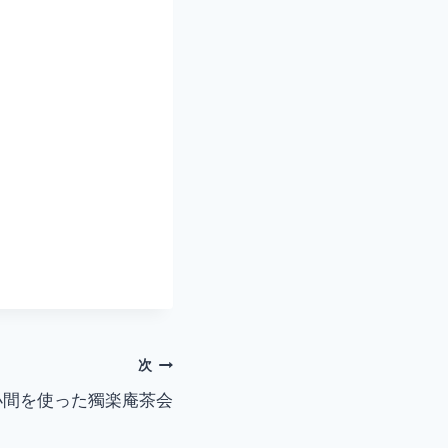
次
小間を使った獨楽庵茶会